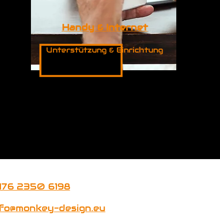
Handy & Internet
Unterstützung & Einrichtung
176 2350 6198
nfo@monkey-design.eu