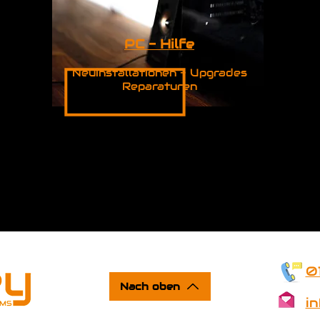
PC - Hilfe
Neuinstallationen - Upgrades
Reparaturen
0
Nach oben
i