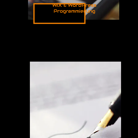
WiX & WordPress
Programmierung